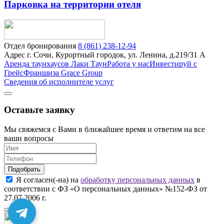
Парковка на территории отеля
Отдел бронирования
8 (861) 238-12-94
Адрес
г. Сочи, Курортный городок, ул. Ленина, д.219/31 А
Аренда таунхаусов Лаки Таун
Работа у нас
Инвестируй с
Грейс
Франшиза Grace Group
Сведения об исполнителе услуг
Оставьте заявку
Мы свяжемся с Вами в ближайшее время и ответим на все
ваши вопросы
Подобрать
Я согласен(-на) на
обработку персональных данных
в
соответствии с ФЗ «О персональных данных» №152-ФЗ от
27.07.2006 г.